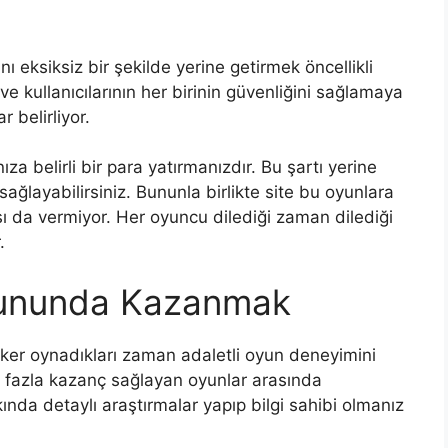
ı eksiksiz bir şekilde yerine getirmek öncellikli
e kullanıcılarının her birinin güvenliğini sağlamaya
r belirliyor.
ıza belirli bir para yatırmanızdır. Bu şartı yerine
ağlayabilirsiniz. Bununla birlikte site bu oyunlara
ası da vermiyor. Her oyuncu dilediği zaman dilediği
.
ununda Kazanmak
ker oynadıkları zaman adaletli oyun deneyimini
k fazla kazanç sağlayan oyunlar arasında
ında detaylı araştırmalar yapıp bilgi sahibi olmanız