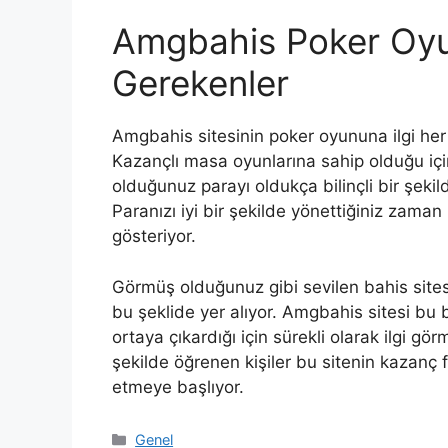
Amgbahis Poker Oyu
Gerekenler
Amgbahis sitesinin poker oyununa ilgi he
Kazançlı masa oyunlarına sahip olduğu içi
olduğunuz parayı oldukça bilinçli bir şeki
Paranızı iyi bir şekilde yönettiğiniz zaman
gösteriyor.
Görmüş olduğunuz gibi sevilen bahis sitesi
bu şeklide yer alıyor. Amgbahis sitesi bu b
ortaya çıkardığı için sürekli olarak ilgi gö
şekilde öğrenen kişiler bu sitenin kazanç f
etmeye başlıyor.
Kategoriler
Genel