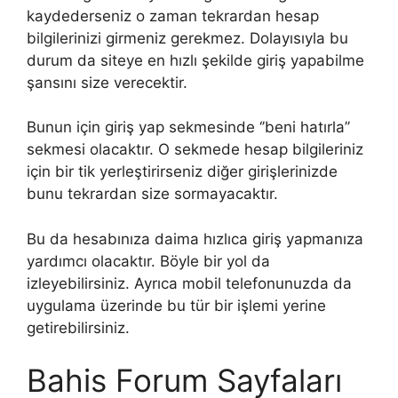
kaydederseniz o zaman tekrardan hesap
bilgilerinizi girmeniz gerekmez. Dolayısıyla bu
durum da siteye en hızlı şekilde giriş yapabilme
şansını size verecektir.
Bunun için giriş yap sekmesinde ‘’beni hatırla’’
sekmesi olacaktır. O sekmede hesap bilgileriniz
için bir tik yerleştirirseniz diğer girişlerinizde
bunu tekrardan size sormayacaktır.
Bu da hesabınıza daima hızlıca giriş yapmanıza
yardımcı olacaktır. Böyle bir yol da
izleyebilirsiniz. Ayrıca mobil telefonunuzda da
uygulama üzerinde bu tür bir işlemi yerine
getirebilirsiniz.
Bahis Forum Sayfaları