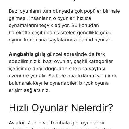
Bazı oyunların tüm dünyada çok popüler bir hale
gelmesi, insanların o oyunları hızlıca
oynamalarını teşvik ediyor. Bu konudan
hareketle çeşitli bahis siteleri genellikle çoğu
oyunu kendi ana sayfalarında barındırıyorlar.
Amgbahis giriş
güncel adresinde de fark
edebilirsiniz ki bazı oyunlar, çeşitli kategoriler
içerisinde değil doğrudan site ana sayfası
üzerinde yer alır. Sadece ona tıklama işleminde
bulunarak keyifle oynanabilen birçok oyuna
erişim sağlarsınız.
Hızlı Oyunlar Nelerdir?
Aviator, Zeplin ve Tombala gibi oyunlar bu