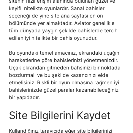
sitenin hızlı erişim alanında bulunan güzel ve
keyifli nitelikte oyunlardır. Sanal bahisler
seçeneği de yine site ana sayfası en ön
bölümünde yer almaktadır. Aviator genellikle
tüm dünyada yaygın şekilde bahislerde tercih
edilen iyi nitelikte bir bahis oyunudur.
Bu oyundaki temel amacınız, ekrandaki uçağın
hareketlerine göre bahislerinizi yönetmenizdir.
Uçak ekrandan gitmeden bahsinizi bir noktada
bozdurmalı ve bu şekilde kazancınızı elde
etmelisiniz. Riskli bir oyun olmasına rağmen iyi
bahislerinizde güzel paralar kazanabileceğiniz
bir yapıdadır.
Site Bilgilerini Kaydet
Kullandığınız tarayıcıda eğer site bilgilerinizi