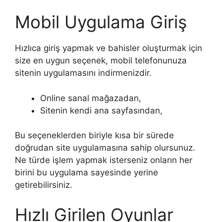
Mobil Uygulama Giriş
Hızlıca giriş yapmak ve bahisler oluşturmak için
size en uygun seçenek, mobil telefonunuza
sitenin uygulamasını indirmenizdir.
Online sanal mağazadan,
Sitenin kendi ana sayfasından,
Bu seçeneklerden biriyle kısa bir sürede
doğrudan site uygulamasına sahip olursunuz.
Ne türde işlem yapmak isterseniz onların her
birini bu uygulama sayesinde yerine
getirebilirsiniz.
Hızlı Girilen Oyunlar