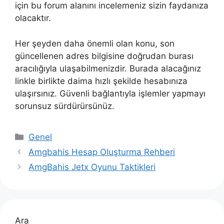
için bu forum alanını incelemeniz sizin faydanıza
olacaktır.
Her şeyden daha önemli olan konu, son
güncellenen adres bilgisine doğrudan burası
aracılığıyla ulaşabilmenizdir. Burada alacağınız
linkle birlikte daima hızlı şekilde hesabınıza
ulaşırsınız. Güvenli bağlantıyla işlemler yapmayı
sorunsuz sürdürürsünüz.
Kategoriler
Genel
Amgbahis Hesap Oluşturma Rehberi
AmgBahis Jetx Oyunu Taktikleri
Ara