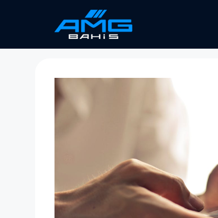
İçeriğe
atla