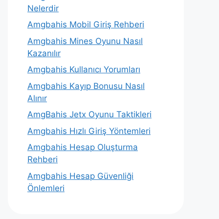
Nelerdir
Amgbahis Mobil Giriş Rehberi
Amgbahis Mines Oyunu Nasıl
Kazanılır
Amgbahis Kullanıcı Yorumları
Amgbahis Kayıp Bonusu Nasıl
Alınır
AmgBahis Jetx Oyunu Taktikleri
Amgbahis Hızlı Giriş Yöntemleri
Amgbahis Hesap Oluşturma
Rehberi
Amgbahis Hesap Güvenliği
Önlemleri