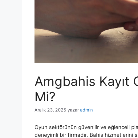
Amgbahis Kayıt 
Mi?
Aralık 23, 2025
yazar
admin
Oyun sektörünün güvenilir ve eğlenceli pl
deneyimli bir firmadır. Bahis hizmetlerini 