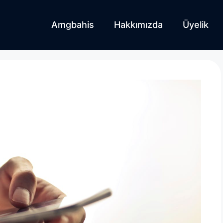
Amgbahis
Hakkımızda
Üyelik