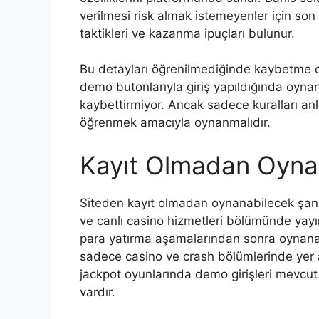
verilmesi risk almak istemeyenler için son 
taktikleri ve kazanma ipuçları bulunur.
Bu detayları öğrenilmediğinde kaybetme du
demo butonlarıyla giriş yapıldığında oyna
kaybettirmiyor. Ancak sadece kuralları 
öğrenmek amacıyla oynanmalıdır.
Kayıt Olmadan Oyna
Siteden kayıt olmadan oynanabilecek şans o
ve canlı casino hizmetleri bölümünde yayın
para yatırma aşamalarından sonra oynanab
sadece casino ve crash bölümlerinde yer a
jackpot oyunlarında demo girişleri mevcut
vardır.