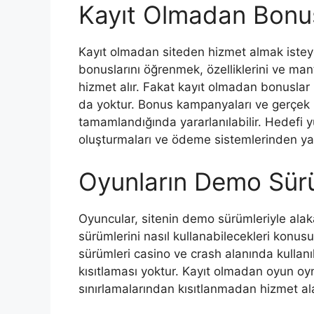
Kayıt Olmadan Bonusl
Kayıt olmadan siteden hizmet almak isteye
bonuslarını öğrenmek, özelliklerini ve ma
hizmet alır. Fakat kayıt olmadan bonuslar
da yoktur. Bonus kampanyaları ve gerçek
tamamlandığında yararlanılabilir. Hedefi 
oluşturmaları ve ödeme sistemlerinden yat
Oyunların Demo Sürüm
Oyuncular, sitenin demo sürümleriyle alak
sürümlerini nasıl kullanabilecekleri konusu
sürümleri casino ve crash alanında kullanı
kısıtlaması yoktur. Kayıt olmadan oyun o
sınırlamalarından kısıtlanmadan hizmet alab