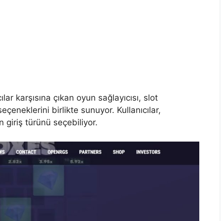
lar karşısına çıkan oyun sağlayıcısı, slot
eneklerini birlikte sunuyor. Kullanıcılar,
giriş türünü seçebiliyor.