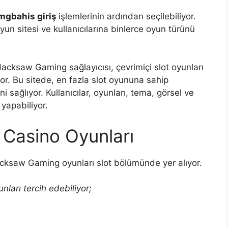
mgbahis giriş
işlemlerinin ardından seçilebiliyor.
yun sitesi ve kullanıcılarına binlerce oyun türünü
acksaw Gaming sağlayıcısı, çevrimiçi slot oyunları
r. Bu sitede, en fazla slot oyununa sahip
 sağlıyor. Kullanıcılar, oyunları, tema, görsel ve
yapabiliyor.
 Casino Oyunları
Hacksaw Gaming oyunları slot bölümünde yer alıyor.
nları tercih edebiliyor;