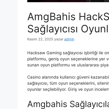
AmgBahis Hack
Sağlayıcısı Oyunl
Kasım 22, 2025
yazar
admin
Hacksaw Gaming sağlayıcısı işbirliği ile o
platformu, geniş oyun seçeneklerine yer ver
sunan oyun platformu ve uluslararası piya
Casino alanında kullanıcı güveni kazana
sağlayıcısı, tüm oyun seçeneklerini, siteni
oyunlar seçilebiliyor. Giriş ve oyun incelem
Amgbahis Sağlayıcıla