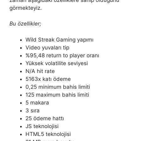
görmekteyiz.
Bu özellikler;
Wild Streak Gaming yapımı
Video yuvaları tip
%95,48 return to player oranı
Yüksek volatilite seviyesi
N/A hit rate
5163x katı ödeme
0,25 minimum bahis limiti
125 maximum bahis limiti
5 makara
3 sıra
25 ödeme hattı
JS teknolojisi
HTML5 teknolojisi