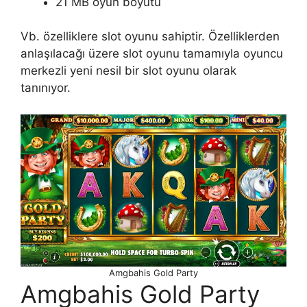
21 MB oyun boyutu
Vb. özelliklere slot oyunu sahiptir. Özelliklerden
anlaşılacağı üzere slot oyunu tamamıyla oyuncu
merkezli yeni nesil bir slot oyunu olarak
tanınıyor.
Amgbahis Gold Party
Amgbahis Gold Party