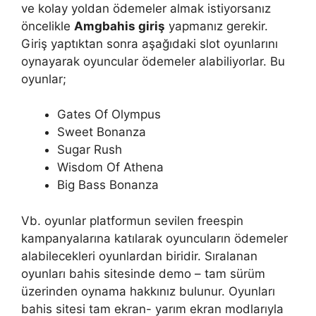
ve kolay yoldan ödemeler almak istiyorsanız
öncelikle
Amgbahis giriş
yapmanız gerekir.
Giriş yaptıktan sonra aşağıdaki slot oyunlarını
oynayarak oyuncular ödemeler alabiliyorlar. Bu
oyunlar;
Gates Of Olympus
Sweet Bonanza
Sugar Rush
Wisdom Of Athena
Big Bass Bonanza
Vb. oyunlar platformun sevilen freespin
kampanyalarına katılarak oyuncuların ödemeler
alabilecekleri oyunlardan biridir. Sıralanan
oyunları bahis sitesinde demo – tam sürüm
üzerinden oynama hakkınız bulunur. Oyunları
bahis sitesi tam ekran- yarım ekran modlarıyla