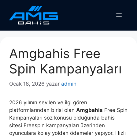
İçeriğe
atla
Menü
Amgbahis Free
Spin Kampanyaları
Ocak 18, 2026
yazar
admin
2026 yılının sevilen ve ilgi gören
platformlarından birisi olan
Amgbahis
Free Spin
Kampanyaları söz konusu olduğunda bahis
sitesi Freespin kampanyaları üzerinden
oyunculara kolay yoldan ödemeler yapıyor. Hızlı