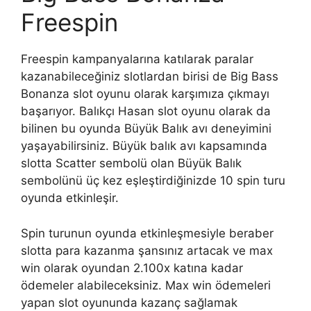
Freespin
Freespin kampanyalarına katılarak paralar
kazanabileceğiniz slotlardan birisi de Big Bass
Bonanza slot oyunu olarak karşımıza çıkmayı
başarıyor. Balıkçı Hasan slot oyunu olarak da
bilinen bu oyunda Büyük Balık avı deneyimini
yaşayabilirsiniz. Büyük balık avı kapsamında
slotta Scatter sembolü olan Büyük Balık
sembolünü üç kez eşleştirdiğinizde 10 spin turu
oyunda etkinleşir.
Spin turunun oyunda etkinleşmesiyle beraber
slotta para kazanma şansınız artacak ve max
win olarak oyundan 2.100x katına kadar
ödemeler alabileceksiniz. Max win ödemeleri
yapan slot oyununda kazanç sağlamak