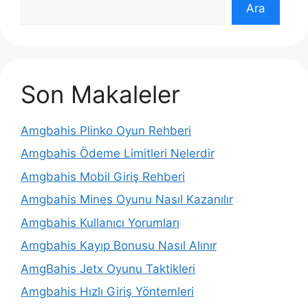
Ara
Son Makaleler
Amgbahis Plinko Oyun Rehberi
Amgbahis Ödeme Limitleri Nelerdir
Amgbahis Mobil Giriş Rehberi
Amgbahis Mines Oyunu Nasıl Kazanılır
Amgbahis Kullanıcı Yorumları
Amgbahis Kayıp Bonusu Nasıl Alınır
AmgBahis Jetx Oyunu Taktikleri
Amgbahis Hızlı Giriş Yöntemleri